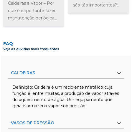
Caldeiras a Vapor – Por
são tão importantes?
que é importante fazer
Monitorar, analisar e
manutenção periódica?
otimizar. Assim como
Conforme visto no
em muitas empresas,
artigo anterior,
no setor industrial, é a
percebemos que uma
mensuração rigorosa
FAQ
caldeira,
de...
Veja as dúvidas mais frequentes
independentemente do
seu tipo, não...
CALDEIRAS
Definição: Caldeira é um recipiente metálico cuja
função é, entre muitas, a produção de vapor através
do aquecimento de água. Um equipamento que
gera e armazena vapor sob pressão.
VASOS DE PRESSÃO