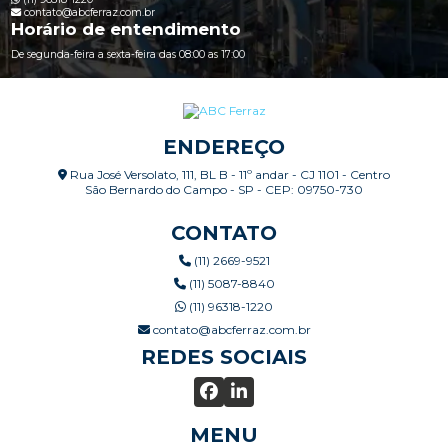
contato@abcferraz.com.br
Horário de entendimento
De segunda-feira a sexta-feira das 08:00 as 17:00
ENDEREÇO
Rua José Versolato, 111, BL B - 11º andar - CJ 1101 - Centro
São Bernardo do Campo - SP - CEP: 09750-730
CONTATO
(11) 2669-9521
(11) 5087-8840
(11) 96318-1220
contato@abcferraz.com.br
REDES SOCIAIS
MENU