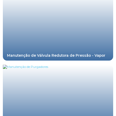
pretende manter uma indústria legalizada ou pretende...
Manutenção de Válvula Redutora de Pressão - Vapor
Buscando Empresa Especializada na Manutenção de
Válvula Redutora de Pressão? A válvula redutora de
pressão é utilizada para reduzir a pressão...