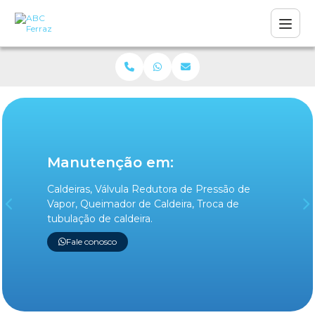
Manutenção em:
Fabric
Caldeiras, Válvula Redutora de Pressão de
Chaminé p
Vapor, Queimador de Caldeira, Troca de
fornalha 
tubulação de caldeira.
redutora 
térmico d
Fale conosco
Fale c