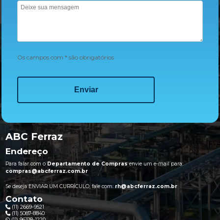
Os campos com * são obrigatórios
ABC Ferraz
Endereço
Para falar com o
Departamento de Compras
envie um e-mail para:
compras@abcferraz.com.br
Se deseja ENVIAR UM CURRÍCULO, fale com:
rh@abcferraz.com.br
Contato
(11) 2669-9521
(11) 5087-8840
(11) 96318-1220