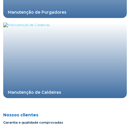
Manutenção de Purgadores
Buscando Empresa Especializada na Manutenção de
Purgadores de Vapor? Um purgador de vapor é um
tipo de válvula automática utilizada para...
Manutenção de Caldeiras
MANUTENÇÃO DE CALDEIRAS: SAIBA PORQUE É
IMPORTANTE FAZER Você sabe qual é a importância
da realização de uma eficiente manutenção de...
Nossos clientes
Garantia e qualidade comprovadas