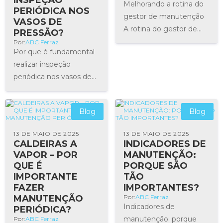
Melhorando a rotina do
PERIÓDICA NOS
gestor de manutenção
VASOS DE
A rotina do gestor de
PRESSÃO?
manutenção é muito
Por:
ABC Ferraz
Por que é fundamental
complexa e desafiadora.
realizar inspeção
Tanto que muitos
periódica nos vasos de
integrantes da diretoria
pressão? É fundamental
ainda veem...
fazer uma inspeção
Blog
Blog
periódica em vasos de
pressão pois por causa
13 DE MAIO DE 2025
13 DE MAIO DE 2025
de...
CALDEIRAS A
INDICADORES DE
VAPOR – POR
MANUTENÇÃO:
QUE É
PORQUE SÃO
IMPORTANTE
TÃO
FAZER
IMPORTANTES?
MANUTENÇÃO
Por:
ABC Ferraz
Indicadores de
PERIÓDICA?
manutenção: porque
Por:
ABC Ferraz