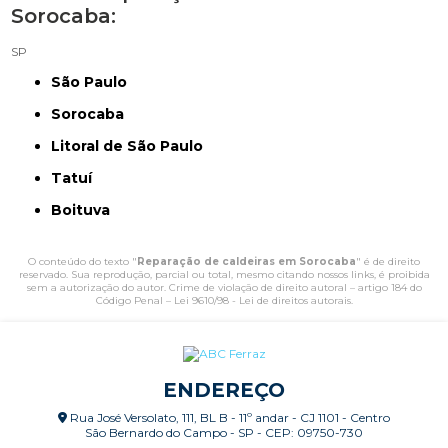
Sorocaba:
SP
São Paulo
Sorocaba
Litoral de São Paulo
Tatuí
Boituva
O conteúdo do texto "
Reparação de caldeiras em Sorocaba
" é de direito
reservado. Sua reprodução, parcial ou total, mesmo citando nossos links, é proibida
sem a autorização do autor. Crime de violação de direito autoral – artigo 184 do
Código Penal –
Lei 9610/98 - Lei de direitos autorais
.
ENDEREÇO
Rua José Versolato, 111, BL B - 11º andar - CJ 1101 - Centro
São Bernardo do Campo - SP - CEP: 09750-730