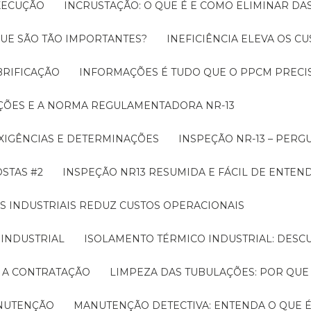
EXECUÇÃO
INCRUSTAÇÃO: O QUE É E COMO ELIMINAR DA
UE SÃO TÃO IMPORTANTES?
INEFICIÊNCIA ELEVA OS C
BRIFICAÇÃO
INFORMAÇÕES É TUDO QUE O PPCM PRECIS
ÇÕES E A NORMA REGULAMENTADORA NR-13
EXIGÊNCIAS E DETERMINAÇÕES
INSPEÇÃO NR-13 – PERG
OSTAS #2
INSPEÇÃO NR13 RESUMIDA E FÁCIL DE ENTEN
S INDUSTRIAIS REDUZ CUSTOS OPERACIONAIS
 INDUSTRIAL
ISOLAMENTO TÉRMICO INDUSTRIAL: DESC
E A CONTRATAÇÃO
LIMPEZA DAS TUBULAÇÕES: POR QUE
ANUTENÇÃO
MANUTENÇÃO DETECTIVA: ENTENDA O QUE 