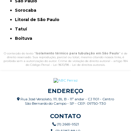
São Paulo
Sorocaba
Litoral de São Paulo
Tatuí
Boituva
O conteúdo do texto "
Isolamento térmico para tubulação em São Paulo
" é de
direito reservado. Sua reprodução, parcial ou total, mesmo citando nossos links, é
proibida sem a autorização do autor. Crime de violação de direito autoral – artigo 184
do Código Penal –
Lei 9610/98 - Lei de direitos autorais
.
ENDEREÇO
Rua José Versolato, 111, BL B - 11º andar - CJ 1101 - Centro
São Bernardo do Campo - SP - CEP: 09750-730
CONTATO
(11) 2669-9521
(11) 5087-8840