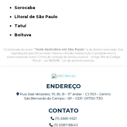
Sorocaba
Litoral de São Paulo
Tatuí
Boituva
O conteúdo do texto "
Teste destrutivo em São Paulo
" é de direito reservado. Sua
reprodução, parcial ou total, mesmo citando nossos links, é proibida sem a
autorização do autor. Crime de violação de direito autoral – artigo 184 do Código
Penal –
Lei 9610/98 - Lei de direitos autorais
.
ENDEREÇO
Rua José Versolato, 111, BL B - 11º andar - CJ 1101 - Centro
São Bernardo do Campo - SP - CEP: 09750-730
CONTATO
(11) 2669-9521
(11) 5087-8840