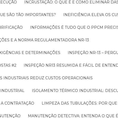
EXECUÇÃO
INCRUSTAÇÃO: O QUE É E COMO ELIMINAR DA
UE SÃO TÃO IMPORTANTES?
INEFICIÊNCIA ELEVA OS C
BRIFICAÇÃO
INFORMAÇÕES É TUDO QUE O PPCM PRECIS
ÇÕES E A NORMA REGULAMENTADORA NR-13
EXIGÊNCIAS E DETERMINAÇÕES
INSPEÇÃO NR-13 – PERG
OSTAS #2
INSPEÇÃO NR13 RESUMIDA E FÁCIL DE ENTEN
S INDUSTRIAIS REDUZ CUSTOS OPERACIONAIS
 INDUSTRIAL
ISOLAMENTO TÉRMICO INDUSTRIAL: DESC
E A CONTRATAÇÃO
LIMPEZA DAS TUBULAÇÕES: POR QUE
ANUTENÇÃO
MANUTENÇÃO DETECTIVA: ENTENDA O QUE 