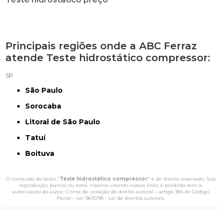
Principais regiões onde a ABC Ferraz
atende Teste hidrostático compressor:
SP
São Paulo
Sorocaba
Litoral de São Paulo
Tatuí
Boituva
O conteúdo do texto "
Teste hidrostático compressor
" é de direito reservado. Sua
reprodução, parcial ou total, mesmo citando nossos links, é proibida sem a
autorização do autor. Crime de violação de direito autoral – artigo 184 do Código
Penal –
Lei 9610/98 - Lei de direitos autorais
.