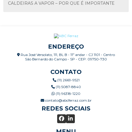
CALDEIRAS A VAPOR – POR QUE É IMPORTANTE
FAZER MANUTENÇÃO PERIÓDICA?
CALDEIRAS: INSPEÇÃO CONFORME NR-13
CALIBRAÇÃO E VERIFICAÇÃO DE SISTEMAS DE
MEDIÇÃO
ENDEREÇO
CALIBRAÇÃO RBLE E RBC X CALIBRAÇÃO
Rua José Versolato, 111, BL B - 11º andar - CJ 1101 - Centro
RASTREADA
São Bernardo do Campo - SP - CEP: 09750-730
CERTIFICAÇÃO ISO ALCANÇADA, E AGORA COMO
CONTATO
MANTER?
(11) 2669-9521
(11) 5087-8840
CHECKLIST PÓS MANUTENÇÃO
(11) 96318-1220
COMO EXECUTAR UM PLANEJAMENTO DE
contato@abcferraz.com.br
MANUTENÇÃO
REDES SOCIAIS
COMO FUNCIONAM AS CALDEIRAS
AQUATUBULARES E QUAIS SUAS VANTAGENS?
MENU