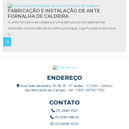
FABRICAÇÃO E INSTALAÇÃO DE ANTE
FORNALHA DE CALDEIRA
A ante fornalha de caldeira é uma estrutura complementar
instalada na entrada da fornalha principal, cuja função é otimizar
o...
IS
ENDEREÇO
Rua José Versolato, 111, BL B - 11º andar - CJ 1101 - Centro
São Bernardo do Campo - SP - CEP: 09750-730
CONTATO
(11) 2669-9521
(11) 5087-8840
(11) 96318-1220