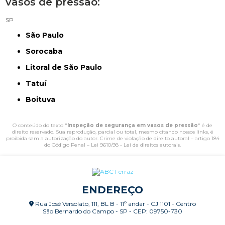
vasos de pressão:
SP
São Paulo
Sorocaba
Litoral de São Paulo
Tatuí
Boituva
O conteúdo do texto "
Inspeção de segurança em vasos de pressão
" é de
direito reservado. Sua reprodução, parcial ou total, mesmo citando nossos links, é
proibida sem a autorização do autor. Crime de violação de direito autoral – artigo 184
do Código Penal –
Lei 9610/98 - Lei de direitos autorais
.
ENDEREÇO
Rua José Versolato, 111, BL B - 11º andar - CJ 1101 - Centro
São Bernardo do Campo - SP - CEP: 09750-730