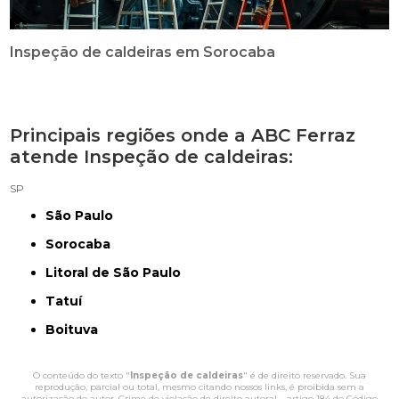
Inspeção de caldeiras em Sorocaba
Principais regiões onde a ABC Ferraz
atende Inspeção de caldeiras:
SP
São Paulo
Sorocaba
Litoral de São Paulo
Tatuí
Boituva
O conteúdo do texto "
Inspeção de caldeiras
" é de direito reservado. Sua
reprodução, parcial ou total, mesmo citando nossos links, é proibida sem a
autorização do autor. Crime de violação de direito autoral – artigo 184 do Código