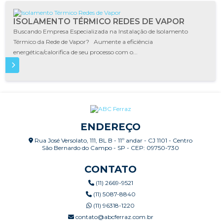
ISOLAMENTO TÉRMICO REDES DE VAPOR
Buscando Empresa Especializada na Instalação de Isolamento
Térmico da Rede de Vapor? Aumente a eficiência
energética/calorifica de seu processo com o...
IS
ENDEREÇO
Rua José Versolato, 111, BL B - 11º andar - CJ 1101 - Centro
São Bernardo do Campo - SP - CEP: 09750-730
CONTATO
(11) 2669-9521
(11) 5087-8840
(11) 96318-1220
contato@abcferraz.com.br