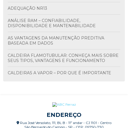
ADEQUAÇÃO NR13
ANÁLISE RAM – CONFIABILIDADE,
DISPONIBILIDADE E MANTENABILIDADE
AS VANTAGENS DA MANUTENÇÃO PREDITIVA
BASEADA EM DADOS
CALDEIRA FLAMOTUBULAR: CONHEÇA MAIS SOBRE
SEUS TIPOS, VANTAGENS E FUNCIONAMENTO
CALDEIRAS A VAPOR – POR QUE É IMPORTANTE
FAZER MANUTENÇÃO PERIÓDICA?
CALDEIRAS: INSPEÇÃO CONFORME NR-13
CALIBRAÇÃO E VERIFICAÇÃO DE SISTEMAS DE
MEDIÇÃO
ENDEREÇO
CALIBRAÇÃO RBLE E RBC X CALIBRAÇÃO
Rua José Versolato, 111, BL B - 11º andar - CJ 1101 - Centro
RASTREADA
São Bernardo do Campo - SP - CEP: 09750-730