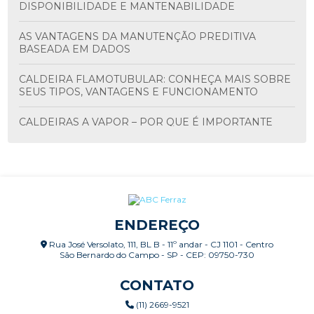
DISPONIBILIDADE E MANTENABILIDADE
AS VANTAGENS DA MANUTENÇÃO PREDITIVA
BASEADA EM DADOS
CALDEIRA FLAMOTUBULAR: CONHEÇA MAIS SOBRE
SEUS TIPOS, VANTAGENS E FUNCIONAMENTO
CALDEIRAS A VAPOR – POR QUE É IMPORTANTE
FAZER MANUTENÇÃO PERIÓDICA?
CALDEIRAS: INSPEÇÃO CONFORME NR-13
CALIBRAÇÃO E VERIFICAÇÃO DE SISTEMAS DE
MEDIÇÃO
ENDEREÇO
CALIBRAÇÃO RBLE E RBC X CALIBRAÇÃO
Rua José Versolato, 111, BL B - 11º andar - CJ 1101 - Centro
RASTREADA
São Bernardo do Campo - SP - CEP: 09750-730
CERTIFICAÇÃO ISO ALCANÇADA, E AGORA COMO
CONTATO
MANTER?
(11) 2669-9521