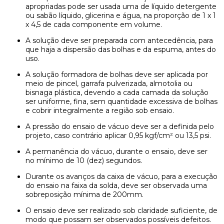
apropriadas pode ser usada uma de líquido detergente
ou sabão líquido, glicerina e água, na proporção de 1 x 1
x 4,5 de cada componente em volume.
A solução deve ser preparada com antecedência, para
que haja a dispersão das bolhas e da espuma, antes do
uso.
A solução formadora de bolhas deve ser aplicada por
meio de pincel, garrafa pulverizada, almotolia ou
bisnaga plástica, devendo a cada camada da solução
ser uniforme, fina, sem quantidade excessiva de bolhas
e cobrir integralmente a região sob ensaio.
A pressão do ensaio de vácuo deve ser a definida pelo
projeto, caso contrário aplicar 0,95 kgf/cm² ou 13,5 psi.
A permanência do vácuo, durante o ensaio, deve ser
no mínimo de 10 (dez) segundos.
Durante os avanços da caixa de vácuo, para a execução
do ensaio na faixa da solda, deve ser observada uma
sobreposição mínima de 200mm.
O ensaio deve ser realizado sob claridade suficiente, de
modo que possam ser observados possíveis defeitos.