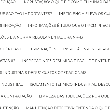
EXECUÇÃO
INCRUSTAÇÃO: O QUE É E COMO ELIMINAR DA
UE SÃO TÃO IMPORTANTES?
INEFICIÊNCIA ELEVA OS C
BRIFICAÇÃO
INFORMAÇÕES É TUDO QUE O PPCM PRECIS
ÇÕES E A NORMA REGULAMENTADORA NR-13
EXIGÊNCIAS E DETERMINAÇÕES
INSPEÇÃO NR-13 – PERG
OSTAS #2
INSPEÇÃO NR13 RESUMIDA E FÁCIL DE ENTEN
S INDUSTRIAIS REDUZ CUSTOS OPERACIONAIS
 INDUSTRIAL
ISOLAMENTO TÉRMICO INDUSTRIAL: DESC
E A CONTRATAÇÃO
LIMPEZA DAS TUBULAÇÕES: POR QUE
ANUTENÇÃO
MANUTENÇÃO DETECTIVA: ENTENDA O QUE 