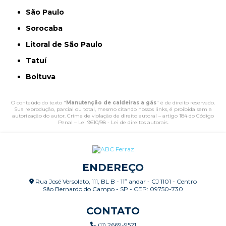
São Paulo
Sorocaba
Litoral de São Paulo
Tatuí
Boituva
O conteúdo do texto "
Manutenção de caldeiras a gás
" é de direito reservado.
Sua reprodução, parcial ou total, mesmo citando nossos links, é proibida sem a
autorização do autor. Crime de violação de direito autoral – artigo 184 do Código
Penal –
Lei 9610/98 - Lei de direitos autorais
.
ENDEREÇO
Rua José Versolato, 111, BL B - 11º andar - CJ 1101 - Centro
São Bernardo do Campo - SP - CEP: 09750-730
CONTATO
(11) 2669-9521