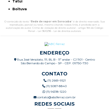
Tatuí
Boituva
O conteúdo do texto "
Rede de vapor em Sorocaba
" é de direito reservado. Sua
reprodução, parcial ou total, mesmo citando nossos links, é proibida sem a
autorização do autor. Crime de violação de direito autoral – artigo 184 do Código
Penal –
Lei 9610/98 - Lei de direitos autorais
.
ENDEREÇO
Rua José Versolato, 111, BL B - 11º andar - CJ 1101 - Centro
São Bernardo do Campo - SP - CEP: 09750-730
CONTATO
(11) 2669-9521
(11) 5087-8840
(11) 96318-1220
contato@abcferraz.com.br
REDES SOCIAIS