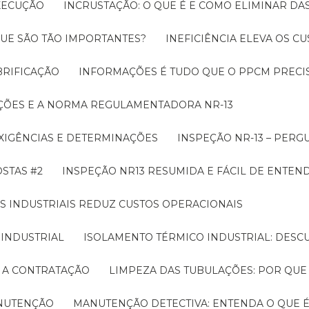
EXECUÇÃO
INCRUSTAÇÃO: O QUE É E COMO ELIMINAR DA
UE SÃO TÃO IMPORTANTES?
INEFICIÊNCIA ELEVA OS C
BRIFICAÇÃO
INFORMAÇÕES É TUDO QUE O PPCM PRECIS
ÇÕES E A NORMA REGULAMENTADORA NR-13
EXIGÊNCIAS E DETERMINAÇÕES
INSPEÇÃO NR-13 – PERG
OSTAS #2
INSPEÇÃO NR13 RESUMIDA E FÁCIL DE ENTEN
S INDUSTRIAIS REDUZ CUSTOS OPERACIONAIS
 INDUSTRIAL
ISOLAMENTO TÉRMICO INDUSTRIAL: DESC
E A CONTRATAÇÃO
LIMPEZA DAS TUBULAÇÕES: POR QUE
ANUTENÇÃO
MANUTENÇÃO DETECTIVA: ENTENDA O QUE 