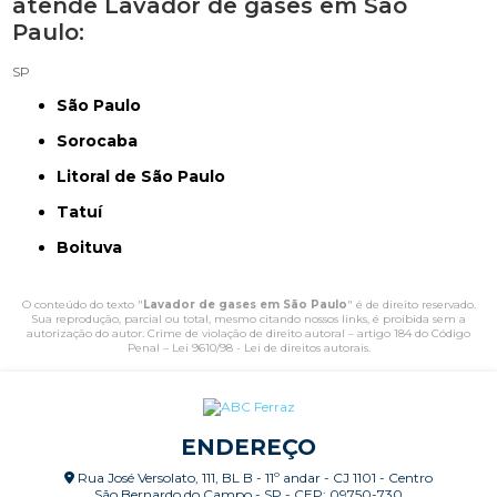
atende Lavador de gases em São
Paulo:
SP
São Paulo
Sorocaba
Litoral de São Paulo
Tatuí
Boituva
O conteúdo do texto "
Lavador de gases em São Paulo
" é de direito reservado.
Sua reprodução, parcial ou total, mesmo citando nossos links, é proibida sem a
autorização do autor. Crime de violação de direito autoral – artigo 184 do Código
Penal –
Lei 9610/98 - Lei de direitos autorais
.
ENDEREÇO
Rua José Versolato, 111, BL B - 11º andar - CJ 1101 - Centro
São Bernardo do Campo - SP - CEP: 09750-730