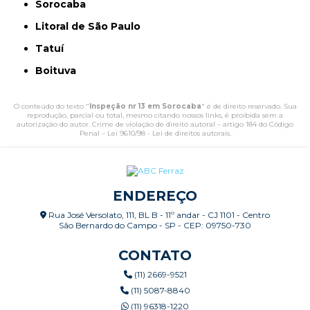
Sorocaba
Litoral de São Paulo
Tatuí
Boituva
O conteúdo do texto "
Inspeção nr 13 em Sorocaba
" é de direito reservado. Sua
reprodução, parcial ou total, mesmo citando nossos links, é proibida sem a
autorização do autor. Crime de violação de direito autoral – artigo 184 do Código
Penal –
Lei 9610/98 - Lei de direitos autorais
.
ENDEREÇO
Rua José Versolato, 111, BL B - 11º andar - CJ 1101 - Centro
São Bernardo do Campo - SP - CEP: 09750-730
CONTATO
(11) 2669-9521
(11) 5087-8840
(11) 96318-1220