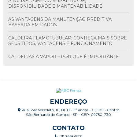
ANÁLISE RAM – CONFIABILIDADE,
DISPONIBILIDADE E MANTENABILIDADE
AS VANTAGENS DA MANUTENÇÃO PREDITIVA
BASEADA EM DADOS
CALDEIRA FLAMOTUBULAR: CONHEÇA MAIS SOBRE
SEUS TIPOS, VANTAGENS E FUNCIONAMENTO
CALDEIRAS A VAPOR – POR QUE É IMPORTANTE
FAZER MANUTENÇÃO PERIÓDICA?
CALDEIRAS: INSPEÇÃO CONFORME NR-13
CALIBRAÇÃO E VERIFICAÇÃO DE SISTEMAS DE
MEDIÇÃO
ENDEREÇO
CALIBRAÇÃO RBLE E RBC X CALIBRAÇÃO
Rua José Versolato, 111, BL B - 11º andar - CJ 1101 - Centro
RASTREADA
São Bernardo do Campo - SP - CEP: 09750-730
CERTIFICAÇÃO ISO ALCANÇADA, E AGORA COMO
CONTATO
MANTER?
(11) 2669-9521