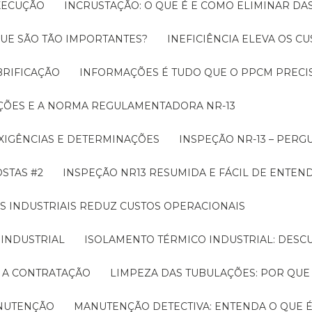
EXECUÇÃO
INCRUSTAÇÃO: O QUE É E COMO ELIMINAR DA
UE SÃO TÃO IMPORTANTES?
INEFICIÊNCIA ELEVA OS C
BRIFICAÇÃO
INFORMAÇÕES É TUDO QUE O PPCM PRECIS
ÇÕES E A NORMA REGULAMENTADORA NR-13
EXIGÊNCIAS E DETERMINAÇÕES
INSPEÇÃO NR-13 – PERG
OSTAS #2
INSPEÇÃO NR13 RESUMIDA E FÁCIL DE ENTEN
S INDUSTRIAIS REDUZ CUSTOS OPERACIONAIS
 INDUSTRIAL
ISOLAMENTO TÉRMICO INDUSTRIAL: DESC
E A CONTRATAÇÃO
LIMPEZA DAS TUBULAÇÕES: POR QUE
ANUTENÇÃO
MANUTENÇÃO DETECTIVA: ENTENDA O QUE 