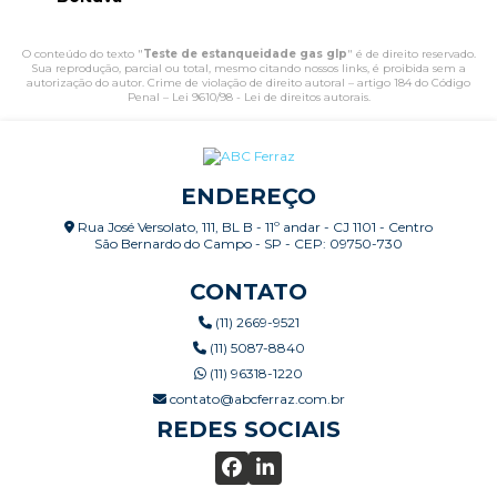
O conteúdo do texto "
Teste de estanqueidade gas glp
" é de direito reservado.
Sua reprodução, parcial ou total, mesmo citando nossos links, é proibida sem a
autorização do autor. Crime de violação de direito autoral – artigo 184 do Código
Penal –
Lei 9610/98 - Lei de direitos autorais
.
ENDEREÇO
Rua José Versolato, 111, BL B - 11º andar - CJ 1101 - Centro
São Bernardo do Campo - SP - CEP: 09750-730
CONTATO
(11) 2669-9521
(11) 5087-8840
(11) 96318-1220
contato@abcferraz.com.br
REDES SOCIAIS