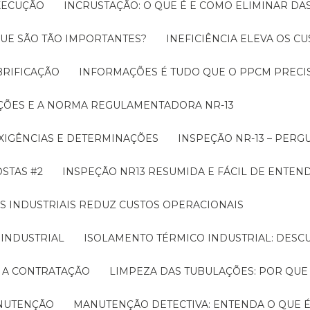
EXECUÇÃO
INCRUSTAÇÃO: O QUE É E COMO ELIMINAR DA
UE SÃO TÃO IMPORTANTES?
INEFICIÊNCIA ELEVA OS C
BRIFICAÇÃO
INFORMAÇÕES É TUDO QUE O PPCM PRECIS
ÇÕES E A NORMA REGULAMENTADORA NR-13
EXIGÊNCIAS E DETERMINAÇÕES
INSPEÇÃO NR-13 – PERG
OSTAS #2
INSPEÇÃO NR13 RESUMIDA E FÁCIL DE ENTEN
S INDUSTRIAIS REDUZ CUSTOS OPERACIONAIS
 INDUSTRIAL
ISOLAMENTO TÉRMICO INDUSTRIAL: DESC
E A CONTRATAÇÃO
LIMPEZA DAS TUBULAÇÕES: POR QUE
ANUTENÇÃO
MANUTENÇÃO DETECTIVA: ENTENDA O QUE 