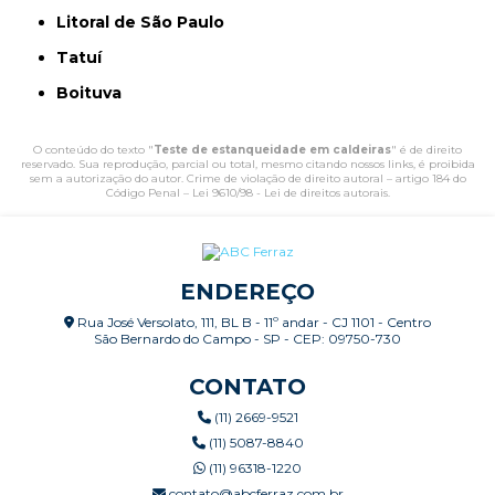
Litoral de São Paulo
Tatuí
Boituva
O conteúdo do texto "
Teste de estanqueidade em caldeiras
" é de direito
reservado. Sua reprodução, parcial ou total, mesmo citando nossos links, é proibida
sem a autorização do autor. Crime de violação de direito autoral – artigo 184 do
Código Penal –
Lei 9610/98 - Lei de direitos autorais
.
ENDEREÇO
Rua José Versolato, 111, BL B - 11º andar - CJ 1101 - Centro
São Bernardo do Campo - SP - CEP: 09750-730
CONTATO
(11) 2669-9521
(11) 5087-8840
(11) 96318-1220
contato@abcferraz.com.br