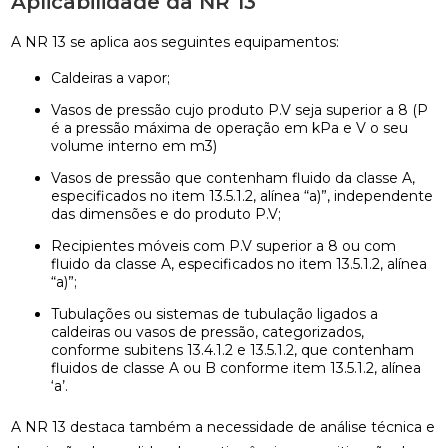
Aplicabilidade da NR 13
A NR 13 se aplica aos seguintes equipamentos:
Caldeiras a vapor;
Vasos de pressão cujo produto P.V seja superior a 8 (P
é a pressão máxima de operação em kPa e V o seu
volume interno em m3)
Vasos de pressão que contenham fluido da classe A,
especificados no item 13.5.1.2, alínea “a)”, independente
das dimensões e do produto P.V;
Recipientes móveis com P.V superior a 8 ou com
fluido da classe A, especificados no item 13.5.1.2, alínea
“a)”;
Tubulações ou sistemas de tubulação ligados a
caldeiras ou vasos de pressão, categorizados,
conforme subitens 13.4.1.2 e 13.5.1.2, que contenham
fluidos de classe A ou B conforme item 13.5.1.2, alínea
‘a’.
A NR 13 destaca também a necessidade de análise técnica e