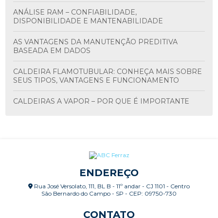
ANÁLISE RAM – CONFIABILIDADE,
DISPONIBILIDADE E MANTENABILIDADE
AS VANTAGENS DA MANUTENÇÃO PREDITIVA
BASEADA EM DADOS
CALDEIRA FLAMOTUBULAR: CONHEÇA MAIS SOBRE
SEUS TIPOS, VANTAGENS E FUNCIONAMENTO
CALDEIRAS A VAPOR – POR QUE É IMPORTANTE
FAZER MANUTENÇÃO PERIÓDICA?
CALDEIRAS: INSPEÇÃO CONFORME NR-13
CALIBRAÇÃO E VERIFICAÇÃO DE SISTEMAS DE
MEDIÇÃO
ENDEREÇO
CALIBRAÇÃO RBLE E RBC X CALIBRAÇÃO
Rua José Versolato, 111, BL B - 11º andar - CJ 1101 - Centro
RASTREADA
São Bernardo do Campo - SP - CEP: 09750-730
CERTIFICAÇÃO ISO ALCANÇADA, E AGORA COMO
CONTATO