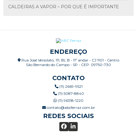
CALDEIRAS A VAPOR – POR QUE É IMPORTANTE
FAZER MANUTENÇÃO PERIÓDICA?
CALDEIRAS: INSPEÇÃO CONFORME NR-13
CALIBRAÇÃO E VERIFICAÇÃO DE SISTEMAS DE
MEDIÇÃO
ENDEREÇO
CALIBRAÇÃO RBLE E RBC X CALIBRAÇÃO
Rua José Versolato, 111, BL B - 11º andar - CJ 1101 - Centro
RASTREADA
São Bernardo do Campo - SP - CEP: 09750-730
CERTIFICAÇÃO ISO ALCANÇADA, E AGORA COMO
CONTATO
MANTER?
(11) 2669-9521
(11) 5087-8840
CHECKLIST PÓS MANUTENÇÃO
(11) 96318-1220
COMO EXECUTAR UM PLANEJAMENTO DE
contato@abcferraz.com.br
MANUTENÇÃO
REDES SOCIAIS
COMO FUNCIONAM AS CALDEIRAS
AQUATUBULARES E QUAIS SUAS VANTAGENS?