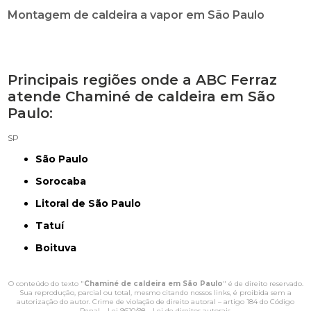
Montagem de caldeira a vapor em São Paulo
Principais regiões onde a ABC Ferraz
atende Chaminé de caldeira em São
Paulo:
SP
São Paulo
Sorocaba
Litoral de São Paulo
Tatuí
Boituva
O conteúdo do texto "
Chaminé de caldeira em São Paulo
" é de direito reservado.
Sua reprodução, parcial ou total, mesmo citando nossos links, é proibida sem a
autorização do autor. Crime de violação de direito autoral – artigo 184 do Código
Penal –
Lei 9610/98 - Lei de direitos autorais
.