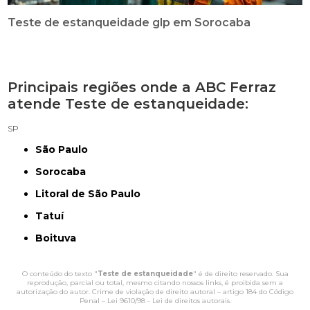
Teste de estanqueidade glp em Sorocaba
Principais regiões onde a ABC Ferraz
atende Teste de estanqueidade:
SP
São Paulo
Sorocaba
Litoral de São Paulo
Tatuí
Boituva
O conteúdo do texto "
Teste de estanqueidade
" é de direito reservado. Sua
reprodução, parcial ou total, mesmo citando nossos links, é proibida sem a
autorização do autor. Crime de violação de direito autoral – artigo 184 do Código
Penal –
Lei 9610/98 - Lei de direitos autorais
.