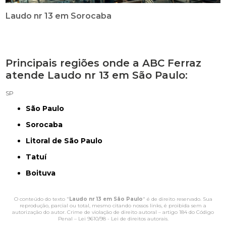
Laudo nr 13 em Sorocaba
Principais regiões onde a ABC Ferraz
atende Laudo nr 13 em São Paulo:
SP
São Paulo
Sorocaba
Litoral de São Paulo
Tatuí
Boituva
O conteúdo do texto "
Laudo nr 13 em São Paulo
" é de direito reservado. Sua
reprodução, parcial ou total, mesmo citando nossos links, é proibida sem a
autorização do autor. Crime de violação de direito autoral – artigo 184 do Código
Penal –
Lei 9610/98 - Lei de direitos autorais
.