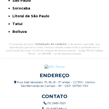
São Paulo
Sorocaba
Litoral de São Paulo
Tatuí
Boituva
O conteúdo do texto "
Instalação de caldeira
" é de direito reservado. Sua
reprodução, parcial ou total, mesmo citando nossos links, é proibida sem a
autorização do autor. Crime de violação de direito autoral – artigo 184 do Código
Penal –
Lei 9610/98 - Lei de direitos autorais
.
ENDEREÇO
Rua José Versolato, 111, BL B - 11º andar - CJ 1101 - Centro
São Bernardo do Campo - SP - CEP: 09750-730
CONTATO
(11) 2669-9521
(11) 5087-8840