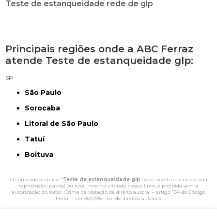
Teste de estanqueidade rede de glp
Principais regiões onde a ABC Ferraz
atende Teste de estanqueidade glp:
SP
São Paulo
Sorocaba
Litoral de São Paulo
Tatuí
Boituva
O conteúdo do texto "
Teste de estanqueidade glp
" é de direito reservado. Sua
reprodução, parcial ou total, mesmo citando nossos links, é proibida sem a
autorização do autor. Crime de violação de direito autoral – artigo 184 do Código
Penal –
Lei 9610/98 - Lei de direitos autorais
.