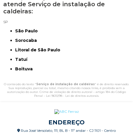
atende Serviço de instalação de
caldeiras:
SP
São Paulo
Sorocaba
Litoral de São Paulo
Tatuí
Boituva
O conteúdo do texto "
Serviço de instalação de caldeiras
" é de direito reservado.
Sua reprodução, parcial ou total, mesmo citando nossos links, é proibida sem a
autorização do autor. Crime de violação de direito autoral – artigo 184 do Código
Penal –
Lei 9610/98 - Lei de direitos autorais
.
ENDEREÇO
Rua José Versolato, 111, BL B - 11º andar - CJ 1101 - Centro