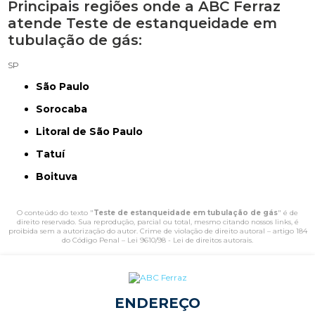
Principais regiões onde a ABC Ferraz
atende Teste de estanqueidade em
tubulação de gás:
SP
São Paulo
Sorocaba
Litoral de São Paulo
Tatuí
Boituva
O conteúdo do texto "
Teste de estanqueidade em tubulação de gás
" é de
direito reservado. Sua reprodução, parcial ou total, mesmo citando nossos links, é
proibida sem a autorização do autor. Crime de violação de direito autoral – artigo 184
do Código Penal –
Lei 9610/98 - Lei de direitos autorais
.
ENDEREÇO