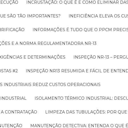
EXECUÇÃO
INCRUSTAÇÃO: O QUE É E COMO ELIMINAR DA
UE SÃO TÃO IMPORTANTES?
INEFICIÊNCIA ELEVA OS C
BRIFICAÇÃO
INFORMAÇÕES É TUDO QUE O PPCM PRECIS
ÇÕES E A NORMA REGULAMENTADORA NR-13
EXIGÊNCIAS E DETERMINAÇÕES
INSPEÇÃO NR-13 – PERG
OSTAS #2
INSPEÇÃO NR13 RESUMIDA E FÁCIL DE ENTEN
S INDUSTRIAIS REDUZ CUSTOS OPERACIONAIS
 INDUSTRIAL
ISOLAMENTO TÉRMICO INDUSTRIAL: DESC
E A CONTRATAÇÃO
LIMPEZA DAS TUBULAÇÕES: POR QUE
ANUTENÇÃO
MANUTENÇÃO DETECTIVA: ENTENDA O QUE 