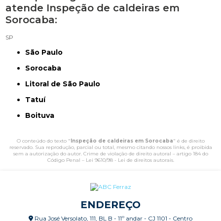
atende Inspeção de caldeiras em
Sorocaba:
SP
São Paulo
Sorocaba
Litoral de São Paulo
Tatuí
Boituva
O conteúdo do texto "
Inspeção de caldeiras em Sorocaba
" é de direito
reservado. Sua reprodução, parcial ou total, mesmo citando nossos links, é proibida
sem a autorização do autor. Crime de violação de direito autoral – artigo 184 do
Código Penal –
Lei 9610/98 - Lei de direitos autorais
.
ENDEREÇO
Rua José Versolato, 111, BL B - 11º andar - CJ 1101 - Centro