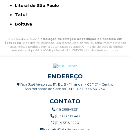
Litoral de São Paulo
Tatuí
Boituva
O conteúdo do texto "
Instalação de estação de redução de pressão em
Sorocaba
" é de direito reservado. Sua reprodução, parcial ou total, mesmo citando
nossos links, é proibida sem a autorização do autor. Crime de violação de direito
autoral – artigo 184 do Código Penal –
Lei 9610/98 - Lei de direitos autorais
.
ENDEREÇO
Rua José Versolato, 111, BL B - 11º andar - CJ 1101 - Centro
São Bernardo do Campo - SP - CEP: 09750-730
CONTATO
(11) 2669-9521
(11) 5087-8840
(11) 96318-1220
contato@abcferraz.com.br