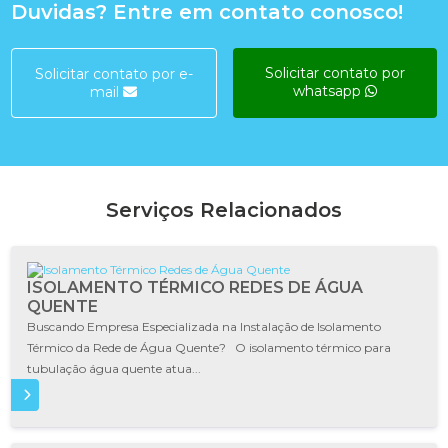
Duvidas? Entre em contato conosco!
Solicitar contato por
Solicitar contato por e-
whatsapp
mail
Serviços Relacionados
ISOLAMENTO TÉRMICO REDES DE ÁGUA
QUENTE
Buscando Empresa Especializada na Instalação de Isolamento
Térmico da Rede de Água Quente? O isolamento térmico para
tubulação água quente atua...
IS