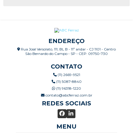
FAZER MANUTENÇÃO PERIÓDICA?
CALDEIRAS: INSPEÇÃO CONFORME NR-13
CALIBRAÇÃO E VERIFICAÇÃO DE SISTEMAS DE
MEDIÇÃO
ENDEREÇO
CALIBRAÇÃO RBLE E RBC X CALIBRAÇÃO
Rua José Versolato, 111, BL B - 11º andar - CJ 1101 - Centro
RASTREADA
São Bernardo do Campo - SP - CEP: 09750-730
CERTIFICAÇÃO ISO ALCANÇADA, E AGORA COMO
CONTATO
MANTER?
(11) 2669-9521
(11) 5087-8840
CHECKLIST PÓS MANUTENÇÃO
(11) 96318-1220
COMO EXECUTAR UM PLANEJAMENTO DE
contato@abcferraz.com.br
MANUTENÇÃO
REDES SOCIAIS
COMO FUNCIONAM AS CALDEIRAS
AQUATUBULARES E QUAIS SUAS VANTAGENS?
MENU
COMO O CHECKLIST PREVENTIVO PODE