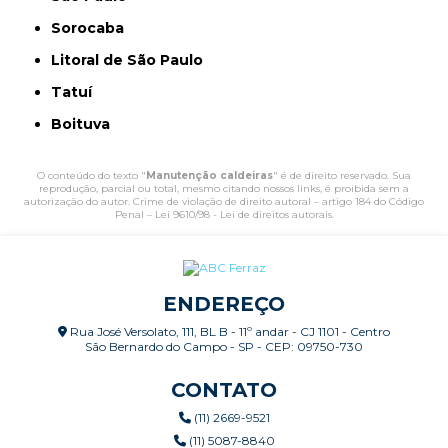
Sorocaba
Litoral de São Paulo
Tatuí
Boituva
O conteúdo do texto "
Manutenção caldeiras
" é de direito reservado. Sua
reprodução, parcial ou total, mesmo citando nossos links, é proibida sem a
autorização do autor. Crime de violação de direito autoral – artigo 184 do Código
Penal –
Lei 9610/98 - Lei de direitos autorais
.
ENDEREÇO
Rua José Versolato, 111, BL B - 11º andar - CJ 1101 - Centro
São Bernardo do Campo - SP - CEP: 09750-730
CONTATO
(11) 2669-9521
(11) 5087-8840