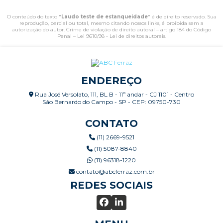
O conteúdo do texto "
Laudo teste de estanqueidade
" é de direito reservado. Sua
reprodução, parcial ou total, mesmo citando nossos links, é proibida sem a
autorização do autor. Crime de violação de direito autoral – artigo 184 do Código
Penal –
Lei 9610/98 - Lei de direitos autorais
.
ENDEREÇO
Rua José Versolato, 111, BL B - 11º andar - CJ 1101 - Centro
São Bernardo do Campo - SP - CEP: 09750-730
CONTATO
(11) 2669-9521
(11) 5087-8840
(11) 96318-1220
contato@abcferraz.com.br
REDES SOCIAIS