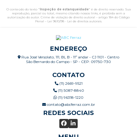
O conteúdo do texto "
Inspeção de estanqueidade
" é de direito reservado. Sua
reprodução, parcial ou total, mesmo citando nossos links, é proibida sem a
autorização do autor. Crime de violação de direito autoral – artigo 184 do Código
Penal –
Lei 9610/98 - Lei de direitos autorais
.
ENDEREÇO
Rua José Versolato, 111, BL B - 11º andar - CJ 1101 - Centro
São Bernardo do Campo - SP - CEP: 09750-730
CONTATO
(11) 2669-9521
(11) 5087-8840
(11) 96318-1220
contato@abcferraz.com.br
REDES SOCIAIS
MENU