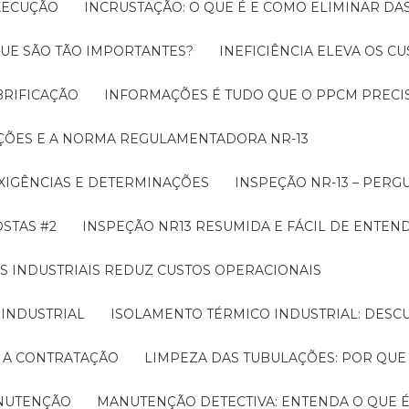
EXECUÇÃO
INCRUSTAÇÃO: O QUE É E COMO ELIMINAR DA
UE SÃO TÃO IMPORTANTES?
INEFICIÊNCIA ELEVA OS C
BRIFICAÇÃO
INFORMAÇÕES É TUDO QUE O PPCM PRECIS
ÇÕES E A NORMA REGULAMENTADORA NR-13
EXIGÊNCIAS E DETERMINAÇÕES
INSPEÇÃO NR-13 – PERG
OSTAS #2
INSPEÇÃO NR13 RESUMIDA E FÁCIL DE ENTEN
S INDUSTRIAIS REDUZ CUSTOS OPERACIONAIS
 INDUSTRIAL
ISOLAMENTO TÉRMICO INDUSTRIAL: DESC
E A CONTRATAÇÃO
LIMPEZA DAS TUBULAÇÕES: POR QUE
ANUTENÇÃO
MANUTENÇÃO DETECTIVA: ENTENDA O QUE 